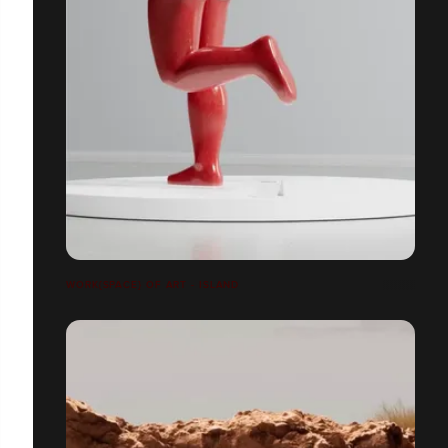
WORK{SPACE} OF ART - ISLAND