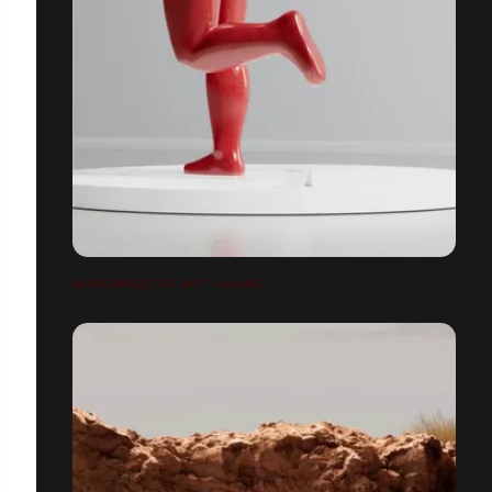
WORK{SPACE} OF ART - ISLAND