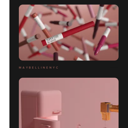
M A Y B E L L I N E N Y C